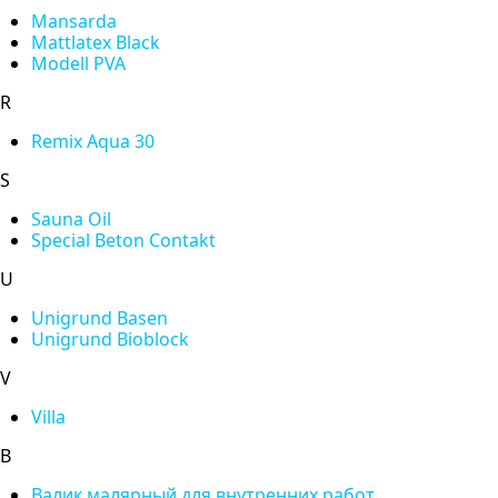
Mansarda
Mattlatex Black
Modell PVA
R
Remix Aqua 30
S
Sauna Oil
Special Beton Contakt
U
Unigrund Basen
Unigrund Bioblock
V
Villa
В
Валик малярный для внутренних работ