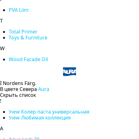
PVA Liim
T
Total Primer
Toys & Furniture
W
Wood Facade Oil
I Nordens Färg.
В цвете Севера
Aura
Скрыть список
!
!new Колер паста универсальная
!new Любимая коллекция
A