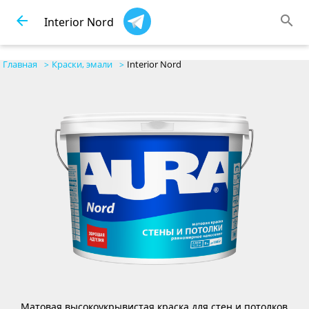
arrow_back
search
Interior Nord
Главная
Краски, эмали
Interior Nord
Матовая высокоукрывистая краска для стен и потолков