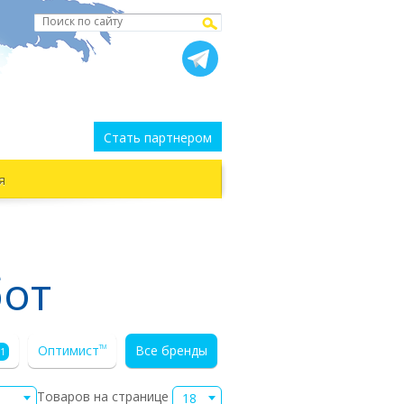
Стать партнером
я
бот
Оптимист
Все бренды
TM
1
Товаров на странице
18