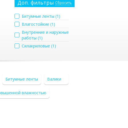
Доп. фильтры
Сбросить
Битумные ленты (
1
)
Влагостойкие (
1
)
Внутренние и наружные
работы (
1
)
Силакриловые (
1
)
Битумные ленты
Валики
овышенной влажностью