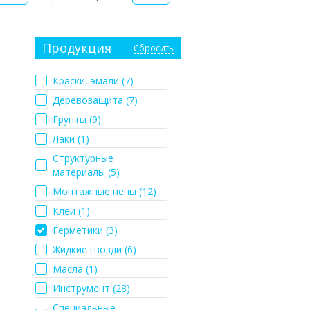
Продукция
Сбросить
Краски, эмали (
7
)
Деревозащита (
7
)
Грунты (
9
)
Лаки (
1
)
Структурные
материалы (
5
)
Moнтажные пены (
12
)
Клеи (
1
)
Герметики (
3
)
Жидкие гвозди (
6
)
Масла (
1
)
Инструмент (
28
)
Специальные