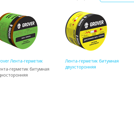
rover Лента-герметик
Лента-герметик битумная
двухсторонняя
ента-герметик битумная
дносторонняя