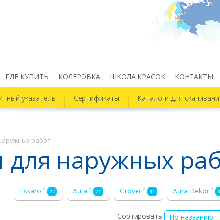
ГДЕ КУПИТЬ
КОЛЕРОВКА
ШКОЛА КРАСОК
КОНТАКТЫ
итный указатель
Сертификаты
Каталоги для скачивани
 наружных работ
 для наружных ра
Eskaro
Aura
Grover
Aura Dekor
TM
TM
TM
TM
27
71
41
3
Сортировать
По названию