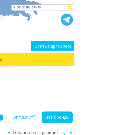
Стать партнером
я
Оптимист
Все бренды
TM
1
Товаров на странице
18