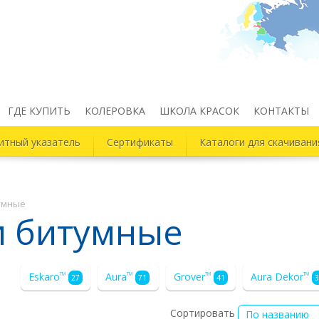
ГДЕ КУПИТЬ
КОЛЕРОВКА
ШКОЛА КРАСОК
КОНТАКТЫ
итный указатель
Сертификаты
Каталоги для скачивани
умные
и битумные
Eskaro
Aura
Grover
Aura Dekor
TM
TM
TM
TM
27
71
41
3
Сортировать
По названию