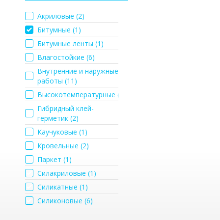
Акриловые (
2
)
Битумные (
1
)
Битумные ленты (
1
)
Влагостойкие (
6
)
Внутренние и наружные
работы (
11
)
Высокотемпературные (
2
)
Гибридный клей-
герметик (
2
)
Каучуковые (
1
)
Кровельные (
2
)
Паркет (
1
)
Силакриловые (
1
)
Силикатные (
1
)
Силиконовые (
6
)