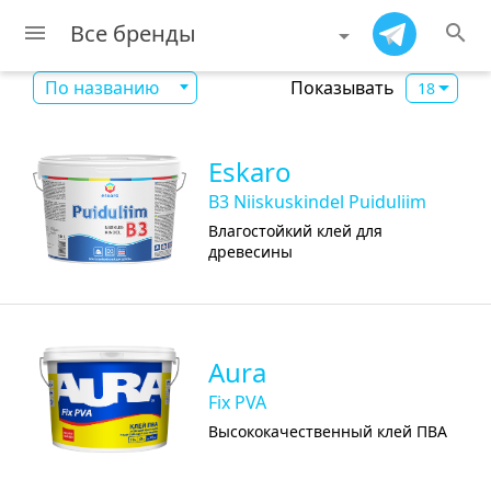
Все бренды
menu
search
Показывать
По названию
18
Eskaro
B3 Niiskuskindel Puiduliim
Влагостойкий клей для
древесины
Aura
Fix PVA
Высококачественный клей ПВА