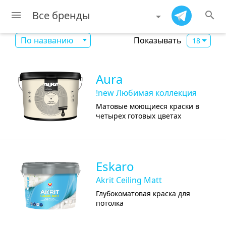
Все бренды
menu
search
Показывать
По названию
18
Aura
!new Любимая коллекция
Матовые моющиеся краски в
четырех готовых цветах
Eskaro
Akrit Ceiling Matt
Глубокоматовая краска для
потолка