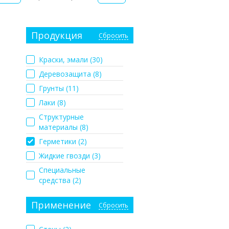
Продукция
Сбросить
Краски, эмали (
30
)
Деревозащита (
8
)
Грунты (
11
)
Лаки (
8
)
Структурные
материалы (
8
)
Герметики (
2
)
Жидкие гвозди (
3
)
Специальные
средства (
2
)
Применение
Сбросить