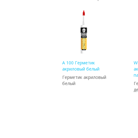
A 100 Герметик
W
акриловый белый
а
п
Герметик акриловый
белый
Г
д