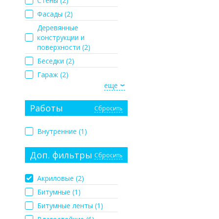
Стены (
2
)
Фасады (
2
)
Деревянные
конструкции и
поверхности (
2
)
Беседки (
2
)
Гараж (
2
)
еще
Работы
Сбросить
Внутренние (
1
)
Доп. фильтры
Сбросить
Акриловые (
2
)
Битумные (
1
)
Битумные ленты (
1
)