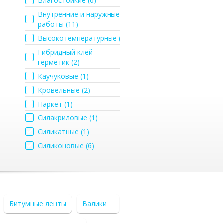
Влагостойкие (
6
)
Внутренние и наружные
работы (
11
)
Высокотемпературные (
2
)
Гибридный клей-
герметик (
2
)
Каучуковые (
1
)
Кровельные (
2
)
Паркет (
1
)
Силакриловые (
1
)
Силикатные (
1
)
Силиконовые (
6
)
Битумные ленты
Валики