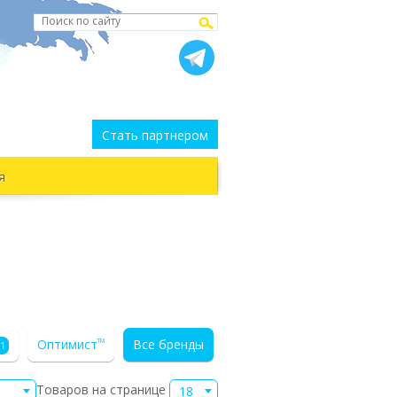
Стать партнером
я
Оптимист
Все бренды
TM
1
Товаров на странице
18