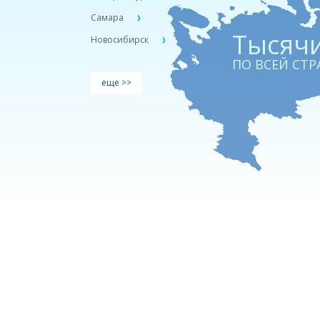
Самара
Тыcячи
Новосибирск
ПО ВСЕЙ СТР
еще >>