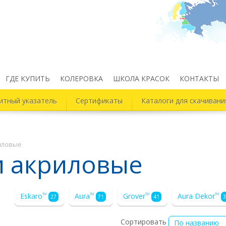
ГДЕ КУПИТЬ
КОЛЕРОВКА
ШКОЛА КРАСОК
КОНТАКТЫ
итный указатель
Сертификаты
Каталоги для скачивани
иловые
и акриловые
Eskaro
Aura
Grover
Aura Dekor
TM
TM
TM
TM
27
71
41
3
Сортировать
По названию