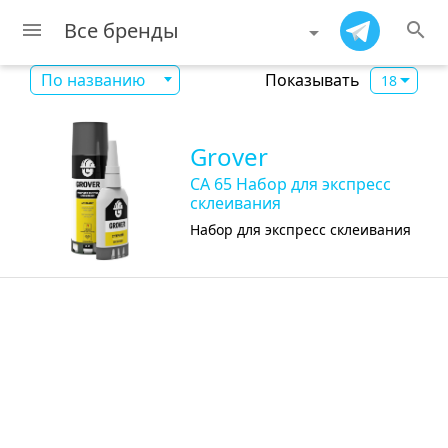
Все бренды
menu
search
Показывать
По названию
18
Grover
CA 65 Набор для экспресс
склеивания
Набор для экспресс склеивания