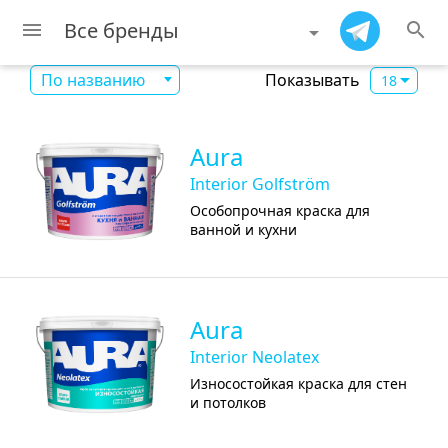
Все бренды
menu
search
Показывать
По названию
18
Aura
Interior Golfström
Особопрочная краска для
ванной и кухни
Aura
Interior Neolatex
Износостойкая краска для стен
и потолков