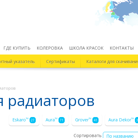
ГДЕ КУПИТЬ
КОЛЕРОВКА
ШКОЛА КРАСОК
КОНТАКТЫ
итный указатель
Сертификаты
Каталоги для скачивани
диаторов
я радиаторов
Eskaro
Aura
Grover
Aura Dekor
TM
TM
TM
TM
27
71
41
3
Сортировать
По названию