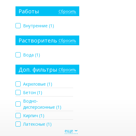
Работы
Сбросить
Внутренние (
1
)
Растворитель
Сбросить
Вода (
1
)
Доп. фильтры
Сбросить
Акриловые (
1
)
Бетон (
1
)
Водно-
дисперсионные (
1
)
Кирпич (
1
)
Латексные (
1
)
еще