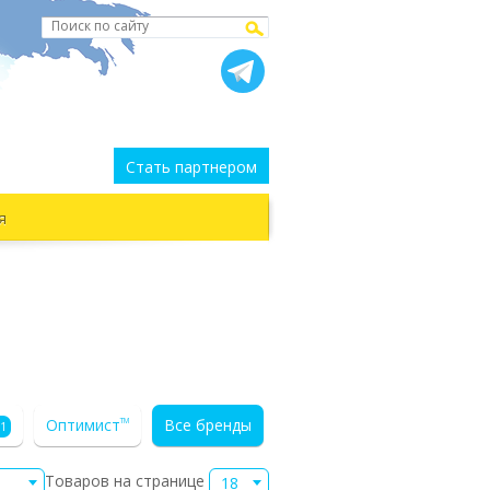
Стать партнером
я
Оптимист
Все бренды
TM
1
Товаров на странице
18