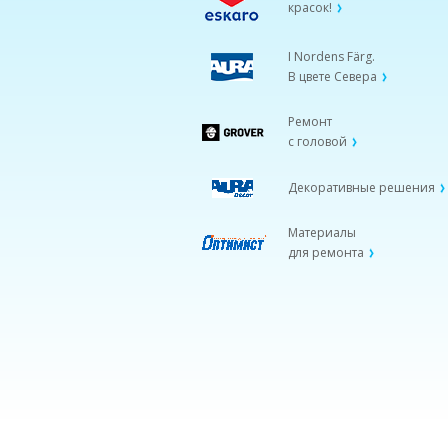
красок!
I Nordens Färg.
В цвете Севера
Ремонт
с головой
Декоративные решения
Материалы
для ремонта