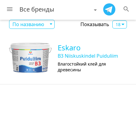
Все бренды
menu
search
Показывать
По названию
18
Eskaro
B3 Niiskuskindel Puiduliim
Влагостойкий клей для
древесины