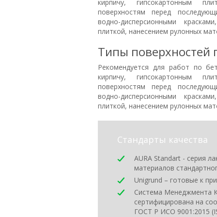
кирпичу, гипсокартонным п
поверхностям перед последующ
водно-дисперсионными красками
плиткой, нанесением рулонных ма
Типы поверхностей 
Рекомендуется для работ по бет
кирпичу, гипсокартонным п
поверхностям перед последующ
водно-дисперсионными красками
плиткой, нанесением рулонных мат
Стандарты качества
AURA Standart - серия л
материалов стандартно
Unigrund – готовые к п
Система Менеджмента К
сертифицирована на со
ГОСТ Р ИСО 9001:2015 (I