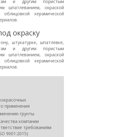
литам и другим пористым
им шпатлеванием, окраской
, облицовкой керамической
териалов.
под окраску
ону, штукатурке, шпатлевке,
литам и другим пористым
им шпатлеванием, окраской
, облицовкой керамической
ериалов.
акокрасочных
го применения
рименению грунты
ачества компании
ответствие требованиям
SO 9001:2015)