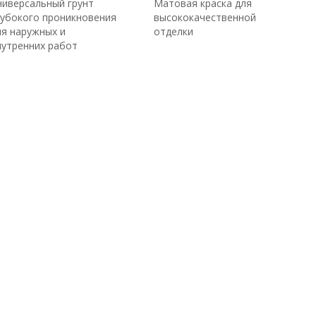
ниверсальный грунт
Матовая краска для
лубокого проникновения
высококачественной
ля наружных и
отделки
нутренних работ