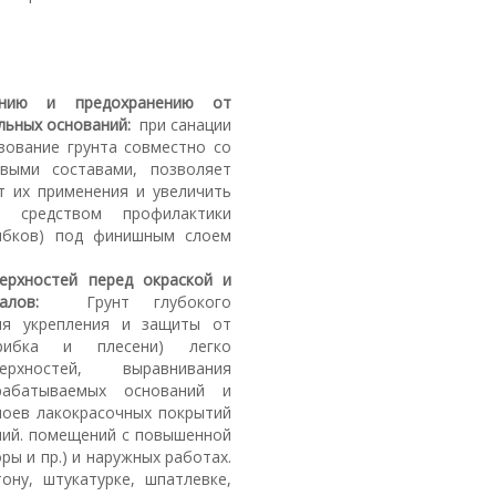
ению и предохранению от
льных оснований:
при санации
зование грунта совместно со
евыми составами, позволяет
т их применения и увеличить
 средством профилактики
ибков) под финишным слоем
ерхностей перед окраской и
ериалов:
Грунт глубокого
ля укрепления и защиты от
грибка и плесени) легко
ерхностей, выравнивания
рабатываемых оснований и
лоев лакокрасочных покрытий
ний. помещений с повышенной
ры и пр.) и наружных работах.
ону, штукатурке, шпатлевке,