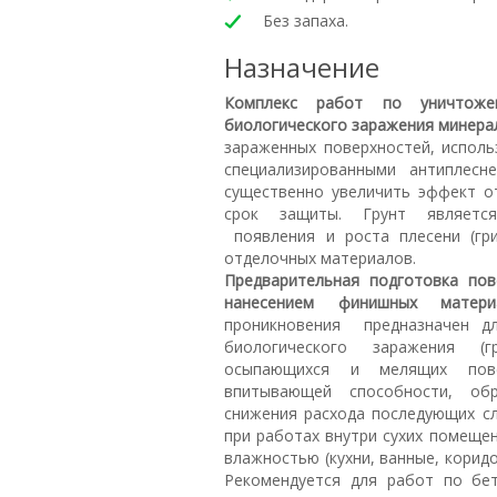
Без запаха.
Назначение
Комплекс работ по уничтож
биологического заражения минера
зараженных поверхностей, исполь
специализированными антиплесн
существенно увеличить эффект о
срок защиты. Грунт является
появления и роста плесени (гр
отделочных материалов.
Предварительная подготовка пов
нанесением финишных мат
проникновения предназначен д
биологического заражения (
осыпающихся и мелящих пов
впитывающей способности, об
снижения расхода последующих с
при работах внутри сухих помеще
влажностью (кухни, ванные, коридо
Рекомендуется для работ по бет