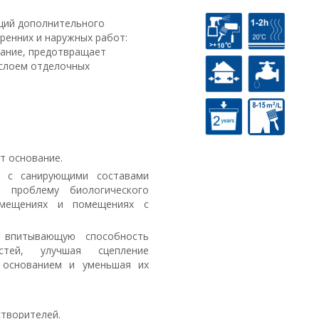
щий дополнительного
тренних и наружных работ:
вание, предотвращает
слоем отделочных
т основание.
е с санирующими составами
 проблему биологического
мещениях и помещениях с
 впитывающую способность
стей, улучшая сцепление
основанием и уменьшая их
створителей.