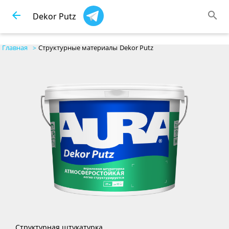
arrow_back
search
Dekor Putz
Главная
Структурные материалы
Dekor Putz
Структурная штукатурка