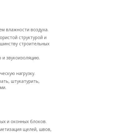
ем влажности воздуха.
ористой структурой и
ьшинству строительных
 и звукоизоляцию.
ескую нагрузку.
ать, штукатурить,
ми.
ых и оконных блоков.
метизация щелей, швов,