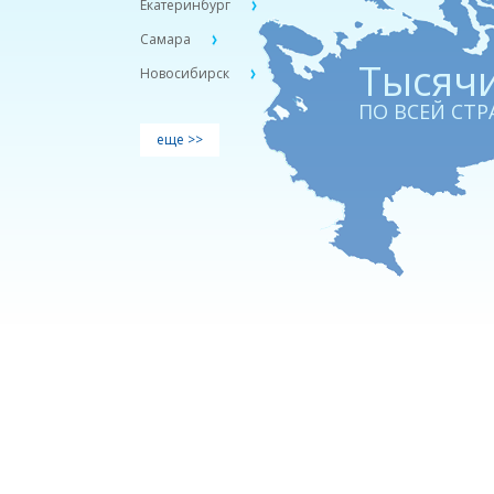
Екатеринбург
Самара
Тыcячи
Новосибирск
ПО ВСЕЙ СТР
еще >>