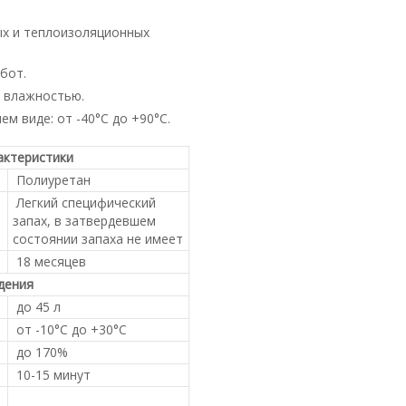
ых и теплоизоляционных
бот.
 влажностью.
м виде: от -40°С до +90°С.
актеристики
Полиуретан
Легкий специфический
запах, в затвердевшем
состоянии запаха не имеет
18 месяцев
дения
до 45 л
от -10°С до +30°С
до 170%
10-15 минут