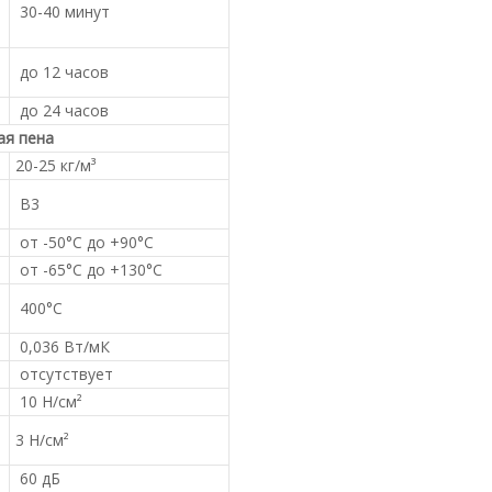
30-40 минут
до 12 часов
до 24 часов
ая пена
20-25 кг/м³
В3
от -50°С до +90°С
от -65°С до +130°С
400°С
0,036 Вт/мК
отсутствует
10 Н/см²
3 Н/см²
60 дБ