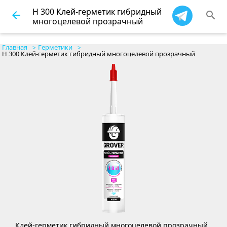
H 300 Клей-герметик гибридный
arrow_back
search
многоцелевой прозрачный
Главная
Герметики
H 300 Клей-герметик гибридный многоцелевой прозрачный
Клей-герметик гибридный многоцелевой прозрачный