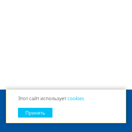
Этот сайт использует
cookies
© 2026 Eskaro Russia
chevron_right
Полная версия сайта
Принять