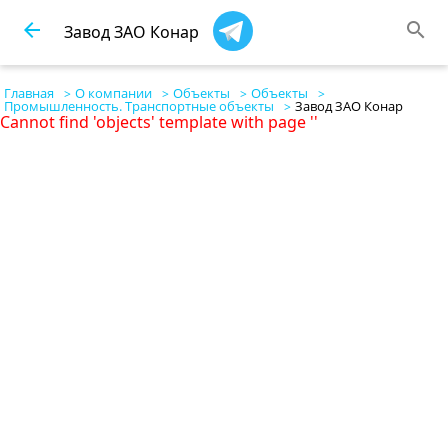
arrow_back
search
Завод ЗАО Конар
Главная
О компании
Объекты
Объекты
Промышленность. Транспортные объекты
Завод ЗАО Конар
Cannot find 'objects' template with page ''