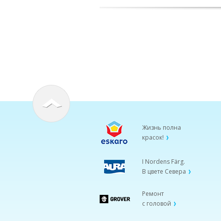
Жизнь полна
красок!
I Nordens Färg.
В цвете Севера
Ремонт
с головой