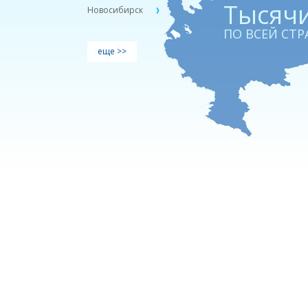
Тыcячи
Новосибирск
ПО ВСЕЙ СТР
еще >>