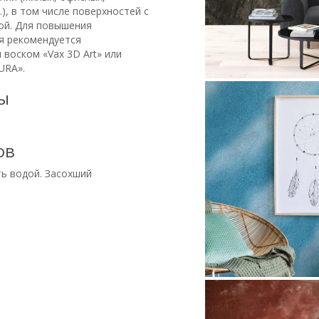
.), в том числе поверхностей с
ой. Для повышения
я рекомендуется
воском «Vax 3D Art» или
URA».
ы
ов
ь водой. Засохший