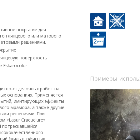
тивное покрытие для
го глянцевого или матового
ветовыми решениями.
покрытие
лянцевую поверхность
 Eskarocolor
Примеры исполь
щитно-отделочных работ на
ных основаниях. Применяется
рытий, имитирующих эффекты
вого мрамора, а также другие
выми решениями. При
м «Lasur Craquelure»
й потрескавшейся
ысококачественного
ний (жилых, офисных,