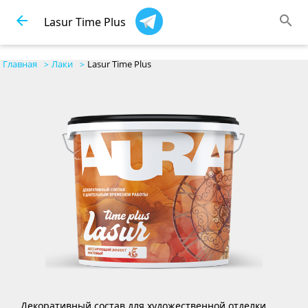
arrow_back
search
Lasur Time Plus
Главная
Лаки
Lasur Time Plus
Декоративный состав для художественной отделки