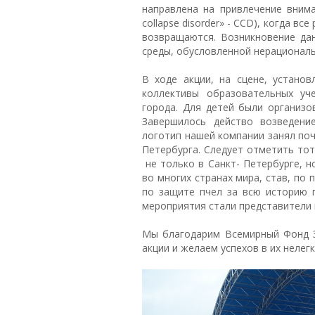
направлена на привлечение внима
collapse disorder» - CCD), когда в
возвращаются. Возникновение да
среды, обусловленной нерационал
В ходе акции, на сцене, устано
коллективы образовательных уч
города. Для детей были организо
Завершилось действо возведени
логотип нашей компании занял поч
Петербурга.
Следует отметить тот
не только в Санкт- Петербурге, н
во многих странах мира, став, по
по защите пчел за всю историю п
мероприятия стали представители 
Мы благодарим
Всемирный Фонд 
акции и желаем
успехов в их неле