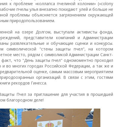
ния к проблеме «коллапса пчелиной колонии» («colony
се рабочие пчелы улья внезапно покидают улей и больше не
нной проблемы объясняется загрязнением окружающей
ьным природопользованием.
вленной на озере Долгом, выступали активисты фонда,
ереждений, представители компаний и Администрации
ваны развлекательные и обучающие сценки и конкурсы.
ем символической "стены защиты пчел", на котором
етное место, рядом с символикой Администрации Санкт-
 факт, что "День защиты пчел" одномоментно проходил
о и во многих городах Российской Федерации, а так же и
 предварительной оценке, самым массовым мероприятием
риродоохранных организаций. В связи с этим, гостями
книги рекордов Гинесса.
Защиты Пчел за приглашение для участия в прошедшей
гком благородном деле!