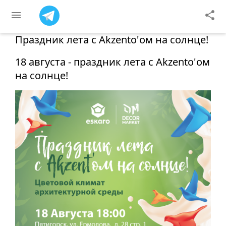
menu
share
Праздник лета с Akzento'ом на солнце!
18 августа - праздник лета с Akzento'ом
на солнце!