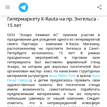
menu
share
Гипермаркету К-Rauta на пр. Энгельса -
15 лет
ООО "Эскаро Кемикал АС" приняла участие в
праздновании дня рождения одного из гипермаркетов
своего Партнера - компании K-Rauta. Магазину,
расположенному на проспекте Энгельса в Санкт-
Петербурге исполнилось 15 лет! В рамках
праздничных мероприятий, в торговом зале
гипермаркета был выставлен фирменный стенд
Эскаро, на котором для взрослых посетителей был
организован мастер- класс по нанесению структурных
материалов (штукатурок
Aura Dekor Putz
и краски
Aura
Fasad Faktura
), а детям предлагалось проявить свои
художественные таланты. Все посетители стенда
имели возможность самостоятельно поработать
предлагаемыми материалами, а так же получить
небольшие сувениры от нашей компании. Следует
отметить, что в непринужденной атмосфере