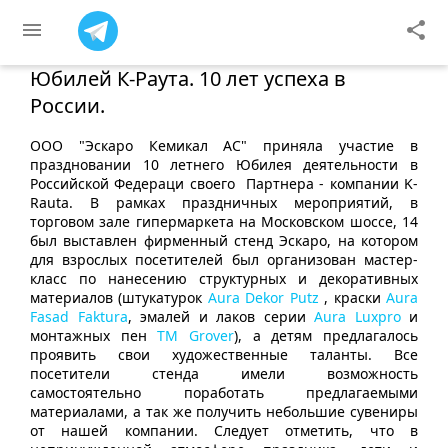
menu
share
Юбилей К-Раута. 10 лет успеха в
России.
ООО "Эскаро Кемикал АС" приняла участие в
праздновании 10 летнего Юбилея деятельности в
Российской Федераци своего Партнера - компании K-
Rauta. В рамках праздничных мероприятий, в
торговом зале гипермаркета на Московском шоссе, 14
был выставлен фирменный стенд Эскаро, на котором
для взрослых посетителей был организован мастер-
класс по нанесению структурных и декоративных
материалов (штукатурок
Aura Dekor Putz
, краски
Aura
Fasad Faktura
, эмалей и лаков серии
Aura Luxpro
и
монтажных пен
ТМ Grover
), а детям предлагалось
проявить свои художественные таланты. Все
посетители стенда имели возможность
самостоятельно поработать предлагаемыми
материалами, а так же получить небольшие сувениры
от нашей компании. Следует отметить, что в